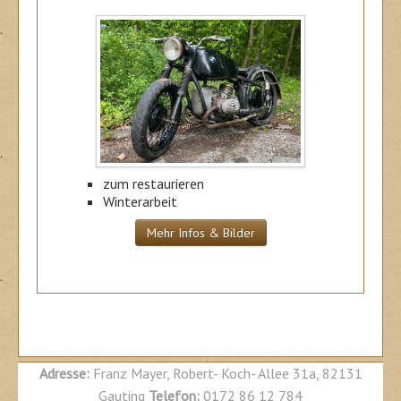
zum restaurieren
Winterarbeit
Mehr Infos & Bilder
BMW R60/2 R51/3 R67 R67/2 R68 R60/2 R69S
Adresse:
Franz Mayer, Robert- Koch- Allee 31a, 82131
Gauting
Telefon:
0172 86 12 784